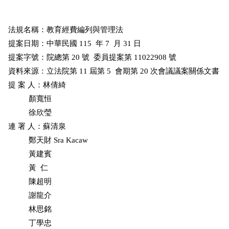
法規名稱：教育經費編列與管理法

提案日期：中華民國 115  年 7  月 31 日

提案字號：院總第 20 號  委員提案第 11022908 號

資料來源：立法院第 11 屆第 5  會期第 20 次會議議案關係文書

提 案 人：林倩綺

          顏寬恒

          徐欣瑩

連 署 人：蘇清泉

          鄭天財 Sra Kacaw

          黃建賓

          黃  仁

          陳超明

          謝龍介

          林思銘

          丁學忠
