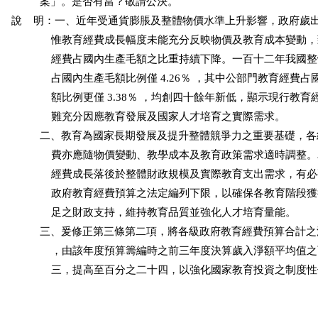
          案」。是否有當？敬請公決。

說    明：一、近年受通貨膨脹及整體物價水準上升影響，政府歲
              惟教育經費成長幅度未能充分反映物價及教育成本變動
              經費占國內生產毛額之比重持續下降。一百十二年我國
              占國內生產毛額比例僅 4.26％ ，其中公部門教育經費
              額比例更僅 3.38％ ，均創四十餘年新低，顯示現行教
              難充分因應教育發展及國家人才培育之實際需求。

          二、教育為國家長期發展及提升整體競爭力之重要基礎，
              費亦應隨物價變動、教學成本及教育政策需求適時調整
              經費成長落後於整體財政規模及實際教育支出需求，有
              政府教育經費預算之法定編列下限，以確保各教育階段
              足之財政支持，維持教育品質並強化人才培育量能。

          三、爰修正第三條第二項，將各級政府教育經費預算合計
              ，由該年度預算籌編時之前三年度決算歲入淨額平均值
              三，提高至百分之二十四，以強化國家教育投資之制度性