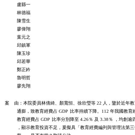
          盧縣一

          林德福

          陳雪生

          廖偉翔

          葉元之

          邱鎮軍

          陳玉珍

          邱若華

          鄭正鈐

          魯明哲

          廖先翔
案    由：本院委員林倩綺、顏寬恒、徐欣瑩等 22 人，鑒於近年
          通膨，致教育經費占 GDP  比率持續下降。112 年我國教
          教育經費占 GDP  比率分別降至 4.26％ 及 3.38％ ，均創
          ，顯示教育投資不足，爰擬具「教育經費編列與管理法第