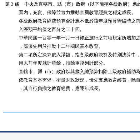
第 3 條    中央及直轄市、縣（市）政府（以下簡稱各級政府）應
           圍內，充實、保障並致力推動全國教育經費之穩定成長。

           各級政府教育經費預算合計應不低於該年度預算籌編時之
           入淨額平均值之百分之二十四。

           中華民國一百零一年一月一日修正施行之前項規定所增加
           ，應優先用於推動十二年國民基本教育。

           第二項所定決算歲入淨額，指各級政府決算及特別決算中
           用以前年度歲計賸餘，扣除重複列計部分。

           直轄市、縣（市）政府以其歲入總預算扣除上級政府補助
           依教育基本需求，衡量財政狀況，優先支應教育經費，除
           ，其自行負擔之教育經費，應逐年成長。