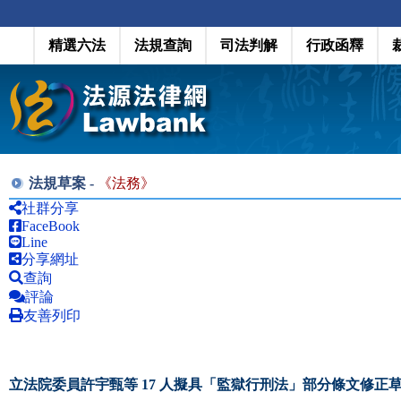
精選六法
法規查詢
司法判解
行政函釋
法規草案 -
《
法務
》
社群分享
FaceBook
Line
分享網址
查詢
評論
友善列印
立法院委員許宇甄等 17 人擬具「監獄行刑法」部分條文修正