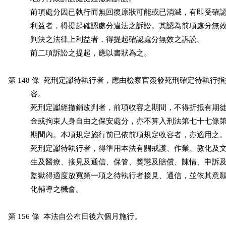
           前項處分因已執行而無回復原狀可能或已消滅，有即受確
           利益者，得提起確認處分違法之訴訟。其認為前項處分無
           判決之法律上利益者，得提起確認處分無效之訴訟。

           前二項訴訟之提起，應以書狀為之。

第 148 條  死刑定讞待執行者，應由檢察官簽發死刑確定待執行
           容。

           死刑定讞經撤銷改判者，前項收容之期間，不得折抵有期
           金或拘束人身自由之保安處分，亦不算入刑法第七十七條
           期間內。本項規定施行前已依前項規定收容者，亦適用之。
           死刑定讞待執行者，得準用本法有關戒護、作業、教化及
           生及醫療、接見及通信、保管、獎懲及賠償、陳情、申訴
           監獄得適度放寬第一項之待執行者接見、通信，並依其意
           化輔導之機會。

第 156 條  本法自公布日後六個月施行。
