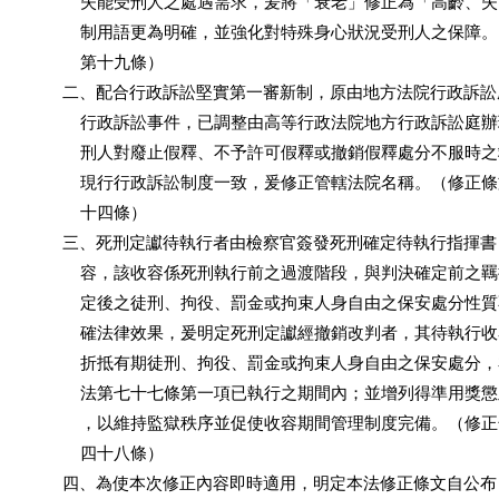
              失能受刑人之處遇需求，爰將「衰老」修正為「高齡、
              制用語更為明確，並強化對特殊身心狀況受刑人之保障
              第十九條）

          二、配合行政訴訟堅實第一審新制，原由地方法院行政訴
              行政訴訟事件，已調整由高等行政法院地方行政訴訟庭
              刑人對廢止假釋、不予許可假釋或撤銷假釋處分不服時
              現行行政訴訟制度一致，爰修正管轄法院名稱。（修正
              十四條）

          三、死刑定讞待執行者由檢察官簽發死刑確定待執行指揮
              容，該收容係死刑執行前之過渡階段，與判決確定前之
              定後之徒刑、拘役、罰金或拘束人身自由之保安處分性
              確法律效果，爰明定死刑定讞經撤銷改判者，其待執行
              折抵有期徒刑、拘役、罰金或拘束人身自由之保安處分
              法第七十七條第一項已執行之期間內；並增列得準用獎
              ，以維持監獄秩序並促使收容期間管理制度完備。（修
              四十八條）

          四、為使本次修正內容即時適用，明定本法修正條文自公