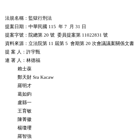
法規名稱：監獄行刑法

提案日期：中華民國 115  年 7  月 31 日

提案字號：院總第 20 號  委員提案第 11022831 號

資料來源：立法院第 11 屆第 5  會期第 20 次會議議案關係文書

提 案 人：許宇甄

連 署 人：林德福

          賴士葆

          鄭天財 Sra Kacaw

          羅明才

          葛如鈞

          盧縣一

          王育敏

          陳菁徽

          楊瓊瓔

          羅智強
