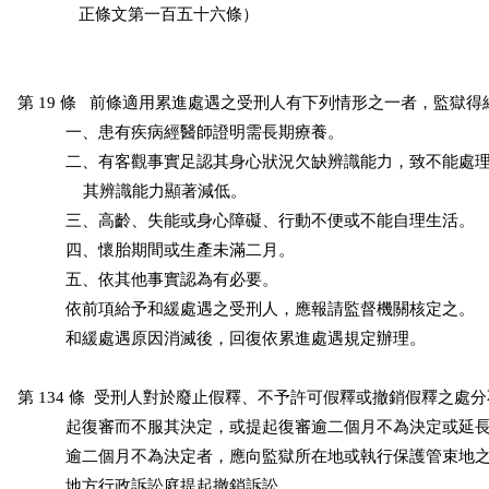
              正條文第一百五十六條）

第 19 條   前條適用累進處遇之受刑人有下列情形之一者，監獄得
           一、患有疾病經醫師證明需長期療養。

           二、有客觀事實足認其身心狀況欠缺辨識能力，致不能處
               其辨識能力顯著減低。

           三、高齡、失能或身心障礙、行動不便或不能自理生活。

           四、懷胎期間或生產未滿二月。

           五、依其他事實認為有必要。

           依前項給予和緩處遇之受刑人，應報請監督機關核定之。

           和緩處遇原因消滅後，回復依累進處遇規定辦理。

第 134 條  受刑人對於廢止假釋、不予許可假釋或撤銷假釋之處
           起復審而不服其決定，或提起復審逾二個月不為決定或延
           逾二個月不為決定者，應向監獄所在地或執行保護管束地
           地方行政訴訟庭提起撤銷訴訟。
