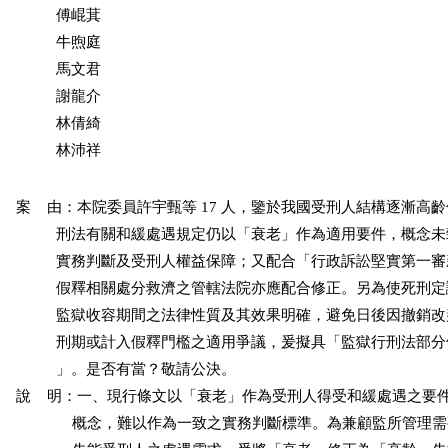
          傅崐萁

          牛煦庭

          馬文君

          謝龍介

          林倩綺

          林沛祥
案    由：本院委員許宇甄等 17 人，鑒於我國受刑人結構逐漸高
          刑法有關和緩處遇規定仍以「衰老」作為適用要件，概念
          實務判斷及受刑人權益保障；又配合「行政訴訟堅實第一
          假釋相關處分救濟之管轄法院亦應配合修正。另為使死刑
          監獄收容期間之法律性質及其效果明確，避免日後因撤銷
          刑期或計入假釋門檻之適用爭議，爰擬具「監獄行刑法部
          」。是否有當？敬請公決。

說    明：一、現行條文以「衰老」作為受刑人得受和緩處遇之要
              概念，難以作為一致之實務判斷標準。為兼顧監所管理