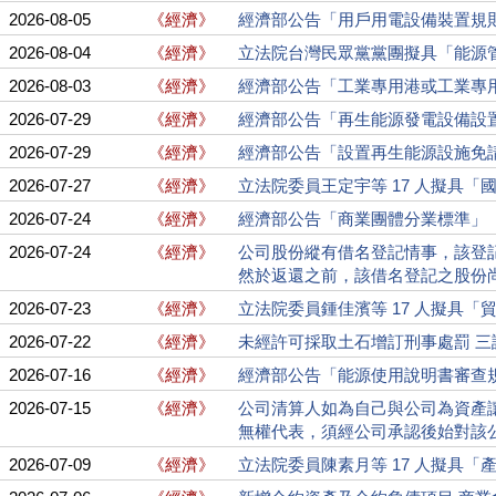
2026-08-05
《經濟》
經濟部公告「用戶用電設備裝置規
2026-08-04
《經濟》
立法院台灣民眾黨黨團擬具「能源管理
2026-08-03
《經濟》
經濟部公告「工業專用港或工業專用碼
2026-07-29
《經濟》
經濟部公告「再生能源發電設備設
2026-07-29
《經濟》
經濟部公告「設置再生能源設施免請領
2026-07-27
《經濟》
立法院委員王定宇等 17 人擬具
2026-07-24
《經濟》
經濟部公告「商業團體分業標準」
2026-07-24
《經濟》
公司股份縱有借名登記情事，該登
然於返還之前，該借名登記之股份
2026-07-23
《經濟》
立法院委員鍾佳濱等 17 人擬具
2026-07-22
《經濟》
未經許可採取土石增訂刑事處罰 三
2026-07-16
《經濟》
經濟部公告「能源使用說明書審查規
2026-07-15
《經濟》
公司清算人如為自己與公司為資產
無權代表，須經公司承認後始對該
2026-07-09
《經濟》
立法院委員陳素月等 17 人擬具「產