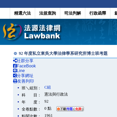
精選六法
法規查詢
司法判解
行政函釋
92 年度私立東吳大學法律學系研究所博士班考題
社群分享
FaceBook
Line
分享網址
友善列印
C組
班＼組別：
憲法與行政法
科 目：
92
年 度：
0 點
全卷點數：
1961
點閱次數：