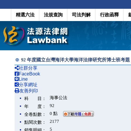
精選六法
法規查詢
司法判解
行政函釋
92 年度國立台灣海洋大學海洋法律研究所博士班考題
社群分享
FaceBook
Line
分享網址
友善列印
海事公法
科 目：
92
年 度：
0 點
全卷點數：
2177
點閱次數：
5
銷售明細：