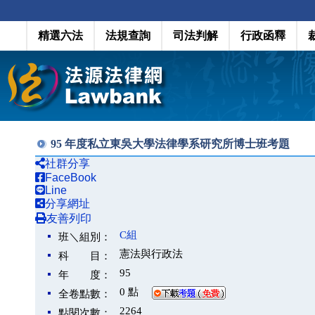
精選六法
法規查詢
司法判解
行政函釋
95 年度私立東吳大學法律學系研究所博士班考題
社群分享
FaceBook
Line
分享網址
友善列印
C組
班＼組別：
憲法與行政法
科 目：
95
年 度：
0 點
全卷點數：
2264
點閱次數：