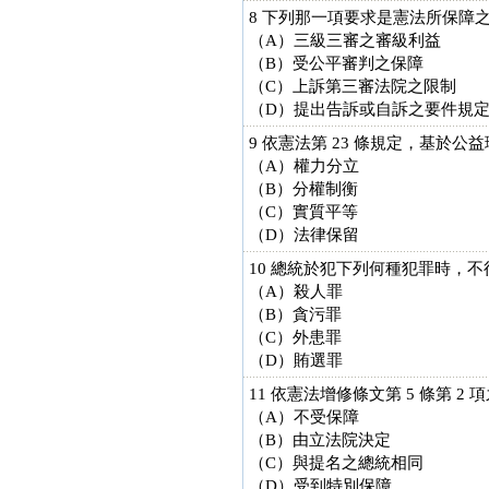
8 下列那一項要求是憲法所保障
（A）三級三審之審級利益
（B）受公平審判之保障
（C）上訴第三審法院之限制
（D）提出告訴或自訴之要件規
9 依憲法第 23 條規定，基
（A）權力分立
（B）分權制衡
（C）實質平等
（D）法律保留
10 總統於犯下列何種犯罪時，
（A）殺人罪
（B）貪污罪
（C）外患罪
（D）賄選罪
11 依憲法增修條文第 5 條第
（A）不受保障
（B）由立法院決定
（C）與提名之總統相同
（D）受到特別保障