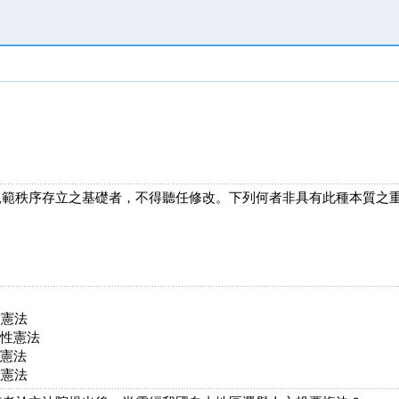
？
規範秩序存立之基礎者，不得聽任修改。下列何者非具有此種本質之
務
文憲法
柔性憲法
文憲法
性憲法