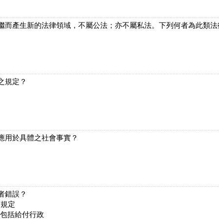
，繼而產生新的法律領域，不屬公法；亦不屬私法。下列何者為此類
之規定？
範應用於具體之社會事實？
者錯誤？
有規定
不包括給付行政