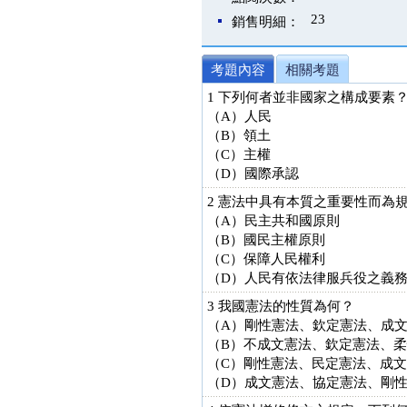
23
銷售明細：
考題內容
相關考題
1 下列何者並非國家之構成要素
（A）人民
（B）領土
（C）主權
（D）國際承認
2 憲法中具有本質之重要性而為
（A）民主共和國原則
（B）國民主權原則
（C）保障人民權利
（D）人民有依法律服兵役之義
3 我國憲法的性質為何？
（A）剛性憲法、欽定憲法、成
（B）不成文憲法、欽定憲法、
（C）剛性憲法、民定憲法、成
（D）成文憲法、協定憲法、剛