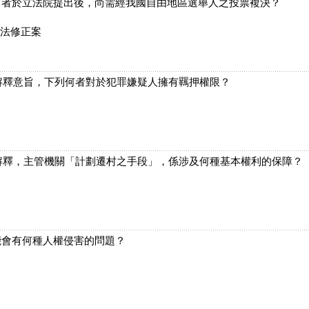
何者於立法院提出後，尚需經我國自由地區選舉人之投票複決？
憲法修正案
 號解釋意旨，下列何者對於犯罪嫌疑人擁有羈押權限？
 號解釋，主管機關「計劃遷村之手段」，係涉及何種基本權利的保障？
能會有何種人權侵害的問題？