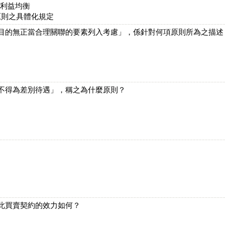
及利益均衡
原則之具體化規定
分目的無正當合理關聯的要素列入考慮」，係針對何項原則所為之描述
，不得為差別待遇」，稱之為什麼原則？
，此買賣契約的效力如何？