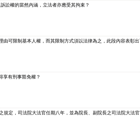
之訴訟權的當然內涵，立法者亦應受其拘束？
定
於公益理由可限制基本人權，而其限制方式須以法律為之，此段內容表彰
不得享有刑事豁免權？
 2 項之規定，司法院大法官任期八年，並為院長、副院長之司法院大法