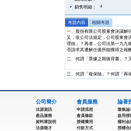
4
銷售明細：
考題內容
相關考題
一、股份有限公司股東會決議解
又，依公司法規定，公司股東會
理由」？再者，公司法第一九九
否請求其遭解任後所能獲得之報酬
二、何謂「票據之期後背書」？又
三、何謂「複保險」？何謂「再保
:::
公司簡介
會員服務
論著
法源資訊
申請流程
徵集論
產品服務
會員條款
啟用授
資料庫說明
授權費用
權利金
法源徵才
付款方式
授權合