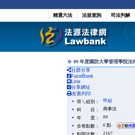
精選六法
法規查詢
司法判解
89 年度國防大學管理學院
社群分享
FaceBook
Line
分享網址
友善列印
甲組
班＼組別：
商事法
科 目：
89
年 度：
0 點
全卷點數：
2167
點閱次數：