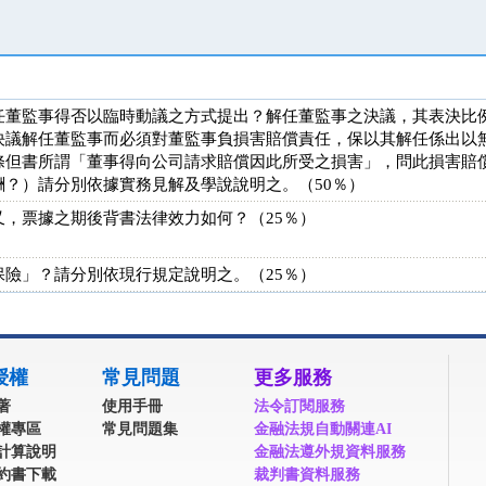
任董監事得否以臨時動議之方式提出？解任董監事之決議，其表決比
決議解任董監事而必須對董監事負損害賠償責任，保以其解任係出以
條但書所謂「董事得向公司請求賠償因此所受之損害」，問此損害賠
？）請分別依據實務見解及學說說明之。（50％）
，票據之期後背書法律效力如何？（25％）
險」？請分別依現行規定說明之。（25％）
授權
常見問題
更多服務
著
使用手冊
法令訂閱服務
權專區
常見問題集
金融法規自動關連AI
計算說明
金融法遵外規資料服務
約書下載
裁判書資料服務