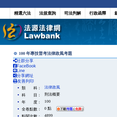
精選六法
法規查詢
司法判解
行政函釋
100 年專技普考法律政風考題
社群分享
FaceBook
Line
分享網址
友善列印
法律政風
類 科：
刑法概要
科 目：
100
年 度：
0 點
全卷點數：
4899
點閱次數：