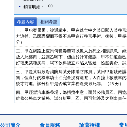
60
銷售明細：
考題內容
相關考題
一、甲犯案累累，被通緝中。甲在逃亡中之某日闖入某整形
方追捕。乙因恐懼而不得不為甲進行整形手術。術後，甲幾
分）
二、甲在網路上查詢何種毒藥可以致人於死之相關訊息。經
放入此藥劑，並讓乙喝下，但由於計算錯誤，甲不知道自己
好罹患某種疾病，喝下飲料後立即陷入昏迷，險些喪命。試分
三、甲是某縣政府消防局某分隊消防隊員，某日甲駕駛救護
笛，但直行的機車騎士乙完全沒有迴避，因而撞上救護車的
後才前進。試分析甲是否成立業務過失致死罪。（25 分）
四、甲經營汽車保養場，為招攬生意，而與公務員乙、丙協
維修公務車之業務。試分析甲、乙、丙可能涉及之刑事責任。
公司簡介
會員服務
論著授權
常