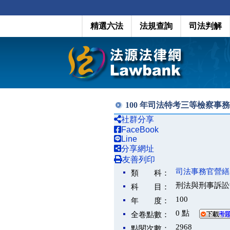
精選六法
法規查詢
司法判解
100 年司法特考三等檢察事
社群分享
FaceBook
Line
分享網址
友善列印
司法事務官營繕
類 科：
刑法與刑事訴訟
科 目：
100
年 度：
0 點
全卷點數：
2968
點閱次數：