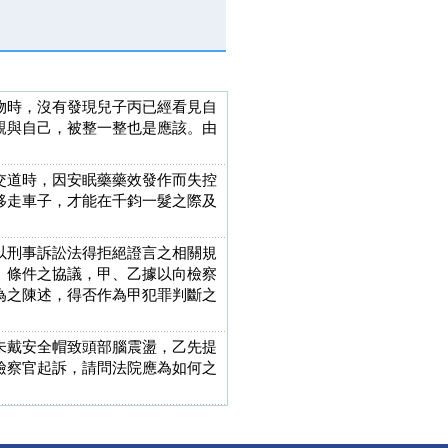
物時，沒有發現兒子丙已經看見自
親與自己，被整一整也是應該。由
交道時，因安眠藥藥效發作而失控
移走車子，才能在千鈞一髮之際及
以刑事訴訟法得拒絕證言之相關規
」條件之協議，甲、乙據以向檢察
為之陳述，得否作為甲犯罪判斷之
未戴安全帽致頭部腦震盪，乙先提
檢察官起訴，請問法院應為如何之