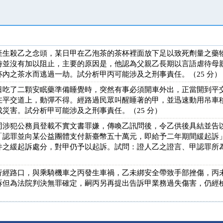
產生殺乙之念頭，某日甲在乙泡茶的茶杯裡面放下足以致死劑量之藥
時並沒有加以阻止，主要的原因是，他認為父親乙長期以言語虐待母
內之茶水而逃過一劫。試分析甲丙可能涉及之刑事責任。（25 分）
日吃了二顆安眠藥準備睡覺時，突然有事必須開車外出，正當開到平
在平交道上，動彈不得。經路過民眾叫醒睡著的甲，並迅速動用吊車
災害。試分析甲可能涉及之刑事責任。（25 分）
同涉犯公務員登載不實文書罪嫌，傳喚乙訊問後，令乙供後具結並告
「認罪並向某公益團體支付新臺幣五十萬元，即給予二年期間緩起訴
件之緩起訴處分，對甲仍予以起訴。試問：證人乙之證言、甲認罪所
行經路口，與乘騎機車之丙發生車禍，乙未綁安全帶致手部挫傷，丙
訴但為法院判決無罪確定，嗣丙另再提出告訴甲業務過失傷害，仍經