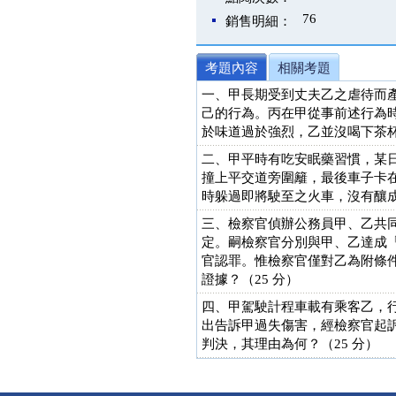
76
銷售明細：
考題內容
相關考題
一、甲長期受到丈夫乙之虐待而
己的行為。丙在甲從事前述行為
於味道過於強烈，乙並沒喝下茶杯
二、甲平時有吃安眠藥習慣，某
撞上平交道旁圍籬，最後車子卡
時躲過即將駛至之火車，沒有釀成
三、檢察官偵辦公務員甲、乙共
定。嗣檢察官分別與甲、乙達成
官認罪。惟檢察官僅對乙為附條
證據？（25 分）
四、甲駕駛計程車載有乘客乙，
出告訴甲過失傷害，經檢察官起
判決，其理由為何？（25 分）