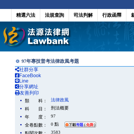
精選六法
法規查詢
司法判解
行政函釋
97年專技普考法律政風考題
社群分享
FaceBook
Line
分享網址
友善列印
法律政風
類 科：
刑法概要
科 目：
97
年 度：
0 點
全卷點數：
3583
點閱次數：