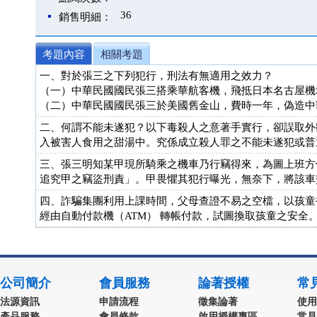
36
銷售明細：
考題內容
相關考題
一、對於張三之下列犯行，刑法有無適用之效力？
（一）中華民國國民張三搭乘華航客機，飛抵日本名古屋機
（二）中華民國國民張三於美國舊金山，費時一年，偽造中華
二、何謂不能未遂犯？以下毒殺人之意著手實行，卻誤取外
入被害人食用之甜湯中。究係成立殺人罪之不能未遂犯或普通
三、張三明知某甲現所騎乘之機車乃行竊得來，為圖上班方
追究甲之竊盜刑責」。甲畏懼其犯行曝光，無奈下，將該車交
四、詐騙集團利用上課時間，父母查證不易之空檔，以孩童
經由自動付款機（ATM） 轉帳付款，試圖換取孩童之安全。
公司簡介
會員服務
論著授權
常
法源資訊
申請流程
徵集論著
使用
產品服務
會員條款
啟用授權專區
常見