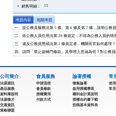
15
銷售明細：
考題內容
相關考題
一、從公務員服務法第 5 條、第 6 條及第 7 條，說明
二、依公務人員任用法第 28 條規定，不得為公務人員的情形
三、違反公務員懲戒法第 2 條規定者，機關長官如何處理？
四、請問「禁止旋轉門條款」其學理上意涵為何？對公務員離
公司簡介
會員服務
論著授權
常
法源資訊
申請流程
徵集論著
使用
產品服務
會員條款
啟用授權專區
常見
資料庫說明
授權費用
權利金計算說明
法源徵才
付款方式
授權合約書下載
交通資訊
投稿基本資料表
策略聯盟