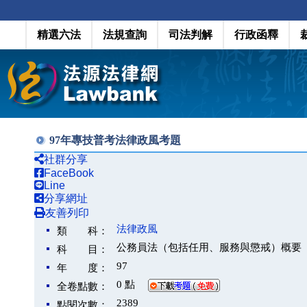
精選六法
法規查詢
司法判解
行政函釋
97年專技普考法律政風考題
社群分享
FaceBook
Line
分享網址
友善列印
法律政風
類 科：
公務員法（包括任用、服務與懲戒）概要
科 目：
97
年 度：
0 點
全卷點數：
2389
點閱次數：