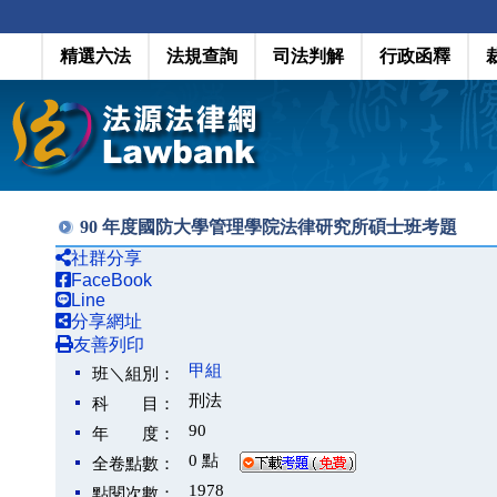
精選六法
法規查詢
司法判解
行政函釋
90 年度國防大學管理學院法律研究所碩士班考題
社群分享
FaceBook
Line
分享網址
友善列印
甲組
班＼組別：
刑法
科 目：
90
年 度：
0 點
全卷點數：
1978
點閱次數：