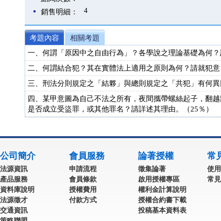
4
銷售明細：
考題內容
相關考題
一、何謂「原因中之自由行為」？各學說之理論基礎為何？
二、何謂結合犯？其在實體法上適用之原則為何？請就犯意
三、刑法分則規定之「結夥」與總則規定之「共犯」有何異
四、某甲意圖為自己不法之所有，夜間攜帶螺絲起子，翻越
是否成立受盜罪，或其他罪名？請詳述其理由。（25％）
公司簡介
會員服務
論著授權
常
法源資訊
申請流程
徵集論著
使用
產品服務
會員條款
啟用授權專區
常見
資料庫說明
授權費用
權利金計算說明
法源徵才
付款方式
授權合約書下載
交通資訊
投稿基本資料表
策略聯盟