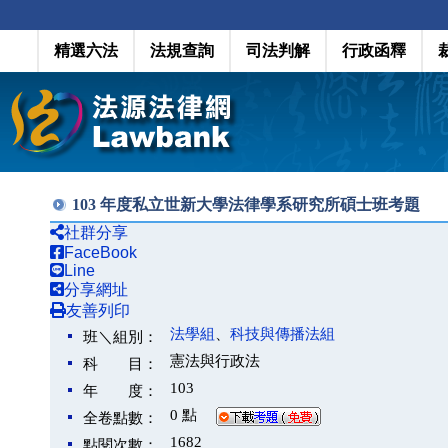
精選六法
法規查詢
司法判解
行政函釋
103 年度私立世新大學法律學系研究所碩士班考題
社群分享
FaceBook
Line
分享網址
友善列印
法學組
、
科技與傳播法組
班＼組別：
憲法與行政法
科 目：
103
年 度：
0 點
全卷點數：
1682
點閱次數：