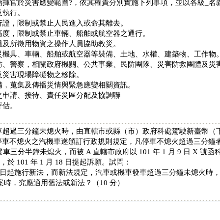
指揮官於災害應變範圍?，依其權責分別實施下列事項，並以各級_名
及執行。
行證，限制或禁止人民進入或命其離去。
高度，限制或禁止車輛、船舶或航空器之通行。
員及所徵用物資之操作人員協助教災。
災機具、車輛、船舶或航空器等裝備、土地、水權、建築物、工作物
防、警察，相關政府機關、公共事業、民防團隊、災害防救團體及災
及災害現場障礙物之移除。
備，蒐集及傳播災情與緊急應變相關資訊。
之申請、接待、責任災區分配及協調聯
評估。
車超過三分鐘未熄火時，由直轄市或縣（市）政府科處駕駛新臺幣（
停車不熄火之汽機車遂頒訂行政規則規定，凡停車不熄火超過三分鐘者
發車三分半鐘未熄火，而被 A 直轄市政府以 101 年 1 月 9 日 X 
，於 101 年 1 月 18 日提起訴願。試問：
2 月 16 日起施行新法，而新法規定，汽車或機車發車超過三分鐘未熄
案時，究應適用舊法或新法？（10 分）