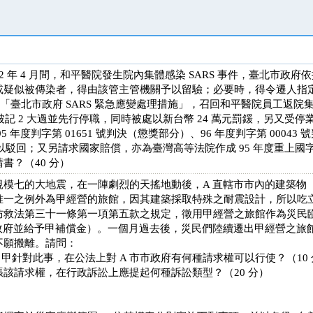
 年 4 月間，和平醫院發生院內集體感染 SARS 事件，臺北市政
或疑似被傳染者，得由該管主管機關予以留驗；必要時，得令遷人指
日公布「臺北市政府 SARS 緊急應變處理措施」，召回和平醫院員工返
而被記 2 大過並先行停職，同時被處以新台幣 24 萬元罰鍰，另又受停
年度判字第 01651 號判決（懲獎部分）、96 年度判字第 00043
）予以駁回；又另請求國家賠償，亦為臺灣高等法院作成 95 年度重上國
書？（40 分）
規模七的大地震，在一陣劇烈的天搖地動後，A 直轄市市內的建築物
唯一之例外為甲經營的旅館，因其建築採取特殊之耐震設計，所以吃立
防救法第三十一條第一項第五款之規定，徵用甲經營之旅館作為災民
市政府並給予甲補償金）。一個月過去後，災民們陸續遷出甲經營之旅
不願搬離。請問：
甲針對此事，在公法上對 A 市市政府有何種請求權可以行使？（10 
主張該請求權，在行政訴訟上應提起何種訴訟類型？（20 分）