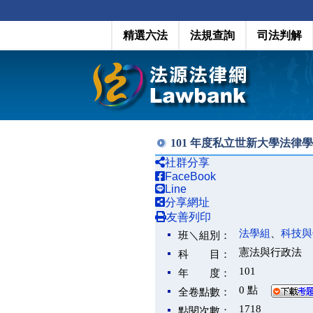
精選六法
法規查詢
司法判解
101 年度私立世新大學法律
社群分享
FaceBook
Line
分享網址
友善列印
法學組
、
科技與
班＼組別：
憲法與行政法
科 目：
101
年 度：
0 點
全卷點數：
1718
點閱次數：