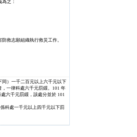
義為之：
。
害防救志願組織執行救災工作。
下同）一千二百元以上六千元以下
，一律科處六千元罰鍰。101 年
號函科處六千元罰鍰，該處分並於 101
火時，係科處一千元以上四千元以下罰