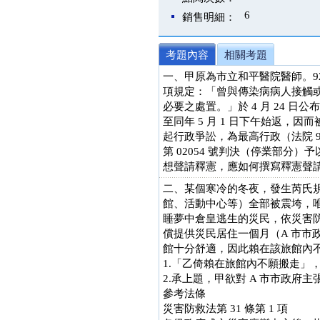
6
銷售明細：
考題內容
相關考題
一、甲原為市立和平醫院醫師。92
項規定：「曾與傳染病病人接觸
必要之處置。」於 4 月 24 
至同年 5 月 1 日下午始返，因
起行政爭訟，為最高行政（法院 95 
第 02054 號判決（停業部分
想聲請釋憲，應如何撰寫釋憲聲請
二、某個寒冷的冬夜，發生芮氏
館、活動中心等）全部被震垮，
睡夢中倉皇逃生的災民，依災害
償提供災民居住一個月（A 市
館十分舒適，因此賴在該旅館內
1.「乙倚賴在旅館內不願搬走」，
2.承上題，甲欲對 A 市市政府
參考法條
災害防救法第 31 條第 1 項