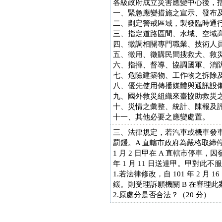
各級政府成立災害應變中心後，
一、緊急應變措施之宣示、發布
二、劃定警戒區域，製發臨時通
三、指定道路區間、水域、空域
四、徵調相關專門職業、技術人
五、徵用、徵購民間搜救犬、救
六、指揮、督導、協調國軍、消
七、危險建築物、工作物之拆除
八、優先使用傳播媒體與通訊設
九、國外救災組織來臺協助救災
十、災情之彙整、統計、陳報及
十一、其他必要之應變處置。
三、法律規定，若汽車或機車發
罰鍰。A 直轄市政府為嚴格取締
1 月 2 日甲在 A 直轄市停車，因
年 1 月 11 日送達甲。甲對此不服
1.若法律修改，自 101 年 
鍰。則受理訴願機關 B 在審理此
2.原處分是否合法？（20 分）