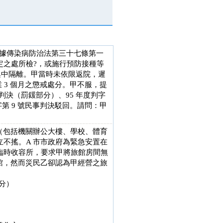
府依據傳染病防治法第三十七條第一
定之處所檢?，或施行預防接種等
院集中隔離。甲當時未依限返院，遲
業 3 個月之懲戒處分。甲不服，提
 號判決（罰鍰部分）、95 年度判字
字第 9 號民事判決駁回。請問：甲
（包括機關辦公大樓、學校、體育
不搖。A 市市政府為緊急安置在
臨時收容所，要求甲將旅館房間無
館，然而災民乙卻認為甲經營之旅
分）