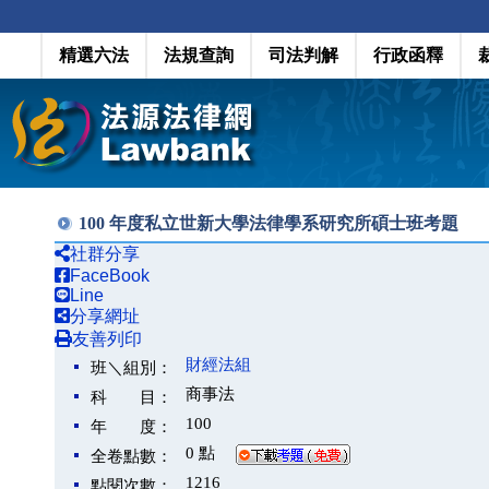
精選六法
法規查詢
司法判解
行政函釋
100 年度私立世新大學法律學系研究所碩士班考題
社群分享
FaceBook
Line
分享網址
友善列印
財經法組
班＼組別：
商事法
科 目：
100
年 度：
0 點
全卷點數：
1216
點閱次數：