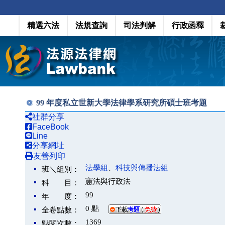
精選六法
法規查詢
司法判解
行政函釋
99 年度私立世新大學法律學系研究所碩士班考題
社群分享
FaceBook
Line
分享網址
友善列印
法學組
、
科技與傳播法組
班＼組別：
憲法與行政法
科 目：
99
年 度：
0 點
全卷點數：
1369
點閱次數：