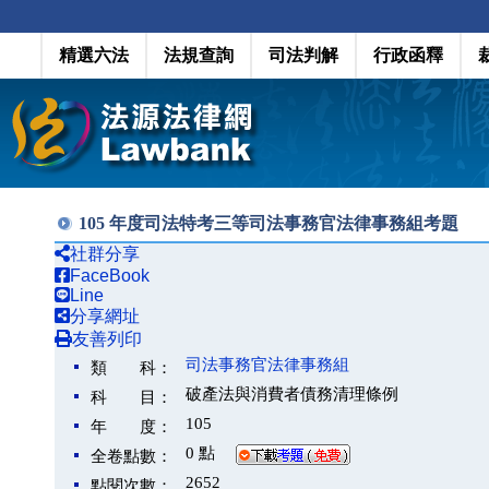
精選六法
法規查詢
司法判解
行政函釋
105 年度司法特考三等司法事務官法律事務組考題
社群分享
FaceBook
Line
分享網址
友善列印
司法事務官法律事務組
類 科：
破產法與消費者債務清理條例
科 目：
105
年 度：
0 點
全卷點數：
2652
點閱次數：