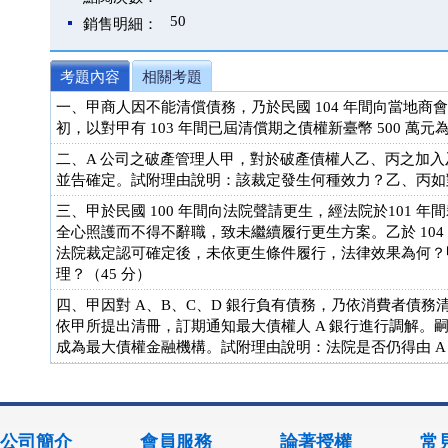
50
銷售明細：
考題內容
相關考題
一、甲商人因不能清償債務，乃於民國 104 年間向當地商
初，以對甲有 103 年間已屆清償期之債權新臺幣 500 萬
二、A 公司之破產管理人甲，對於破產債權人乙、丙之加
並告確定。試附理由說明：該裁定發生何種效力？乙、丙如
三、甲於民國 100 年間向法院聲請更生，經法院於101 
全心照護而不得不辭職，致未繼續履行更生方案。乙於 10
法院裁定認可確定後，未依更生條件履行，法律效果為何？
理？（45 分）
四、甲因對 A、B、C、D 銀行負有債務，乃依消費者債務
依甲所提出清冊，訂期通知最大債權人 A 銀行進行調解。嗣
成為最大債權金融機構。試附理由說明：法院是否仍得由 A 
公司簡介
會員服務
論著授權
常