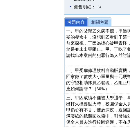
2
銷售明細：
考題內容
相關考題
一、甲的父親乙久病不癒，甲遂
妥的餐盒中，沒想到乙看到了這
前來探視，丁因為擔心被甲責怪
於是並未出聲阻止。甲、丁吃了
請找出本案例的犯罪行為人並討論
二、甲受雇修理飲料自動販賣機
回家做了數枚大小重量與十元硬
的守望相助隊員乙發現，乙阻止
應如何論罪？（30%）
三、甲因成績不佳被大學退學，
出打火機要點火時，校園保全人
甲仍心有不甘，便於深夜，返回
滿廢紙的紙類回收箱中，引發強
保全人員去進行校園巡邏，不在房