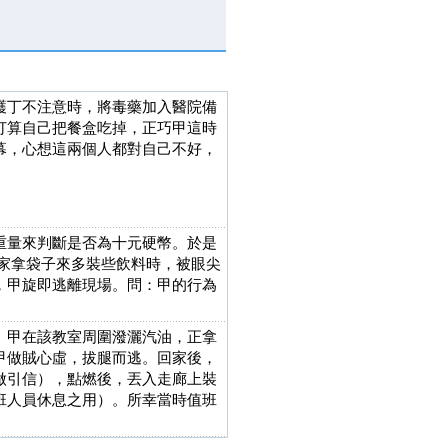
護丁不注意時，將毒藥加入醫院備
打算自己把餐盒吃掉，正巧甲這時
幕，心想這兩個人都對自己不好，
重量來判斷是否為十元硬幣。於是
家拿袋子來多裝些飲料時，被眼尖
，甲旋即逃離現場。問：甲的行為
。甲在該教室周圍潑灑汽油，正拿
甲做賊心虛，拔腿而逃。回家後，
做引信），點燃後，丟入走廊上裝
班人員休息之用）。所幸當時值班