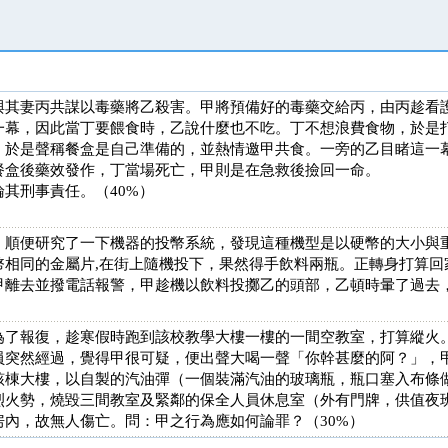
與其妻丙共謀以毒藥將乙殺害。甲將預備好的毒藥交給丙，由丙趁看
一幕，因此當丁要餵食時，乙說什麼也不吃。丁不想浪費食物，於是
，於是聲稱餐盒是自己準備的，並熱情邀甲共食。一旁的乙目睹這一
餐盒後藥效發作，丁當場死亡，甲則是在急救後撿回一命。
其刑事責任。（40%）
，順便研究了一下機器的投幣系統，發現這種機型是以硬幣的大小與
幣相同的金屬片,在街上隨機投下，果然得手飲料兩瓶。正轉身打算回
甲離去並撥電話報警，甲趁機以飲料投擲乙的頭部，乙頓時暈了過去
為了報復，趁寒假時跑到該校教學大樓一樓的一間空教室，打算縱火
員突然經過，覺得甲很可疑，便出聲大喝一聲「你幹甚麼的阿？」，
該棟大樓，以自製的汽油彈（一個裝滿汽油的玻璃瓶，瓶口塞入布條
烈火勢，燒毀三間教室及緊鄰的保全人員休息室（外有門牌，供值夜
內，故無人傷亡。問：甲之行為應如何論罪？（30%）