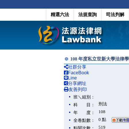
精選六法
法規查詢
司法判解
108 年度私立世新大學法律
社群分享
FaceBook
Line
分享網址
友善列印
班＼組別：
刑法
科 目：
108
年 度：
0 點
全卷點數：
519
點閱次數：