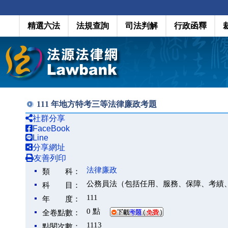
精選六法
法規查詢
司法判解
行政函釋
111 年地方特考三等法律廉政考題
社群分享
FaceBook
Line
分享網址
友善列印
法律廉政
類 科：
公務員法（包括任用、服務、保障、考績
科 目：
111
年 度：
0 點
全卷點數：
1113
點閱次數：