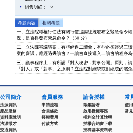
6
銷售明細：
考題內容
相關考題
一、立法院職權行使法有關行使追認總統發布之緊急命令權，有如
況，是否得發布緊急命令？（30 分）
二、立法院審議議案，有些經過二讀會，有些必須經過三讀
案的審議，應經過幾讀會？一讀會直接逕入二讀會的程序為何
三、議事程序上，有所謂「對人秘密，對事公開」原則，請
「對人」或「對事」之原則？立法院對總統或副總統的罷免
公司簡介
會員服務
論著授權
常
法源資訊
申請流程
徵集論著
使用
產品服務
會員條款
啟用授權專區
常見
資料庫說明
授權費用
權利金計算說明
法源徵才
付款方式
授權合約書下載
交通資訊
投稿基本資料表