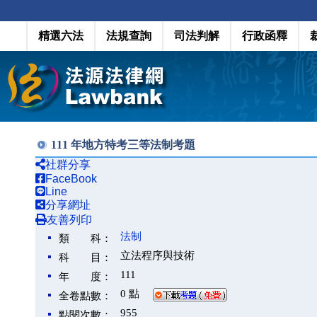
精選六法
法規查詢
司法判解
行政函釋
111 年地方特考三等法制考題
社群分享
FaceBook
Line
分享網址
友善列印
法制
類 科：
立法程序與技術
科 目：
111
年 度：
0 點
全卷點數：
955
點閱次數：