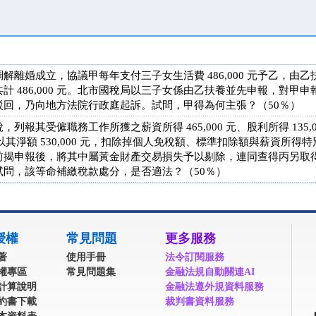
離婚成立，協議甲每年支付三子女生活費 486,000 元予乙，由乙扶
486,000 元。北市國稅局以三子女係由乙扶養並先申報，對甲申報予
駁回，乃向地方法院行政庭起訴。試問，甲得為何主張？（50％）
報其受僱職務工作所獲之薪資所得 465,000 元、股利所得 135,
後，以其淨額 530,000 元，扣除掉個人免稅額、標準扣除額與薪資所
揭申報後，將其中屬黃金財產交易損失予以剔除，連同查得丙另取得賭博
問，該等命補繳稅款處分，是否適法？（50％）
授權
常見問題
更多服務
著
使用手冊
法令訂閱服務
權專區
常見問題集
金融法規自動關連AI
計算說明
金融法遵外規資料服務
約書下載
裁判書資料服務