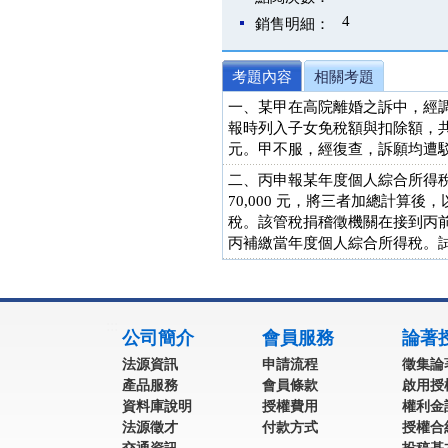
4
銷售明細：
考題內容
相關考題
一、某甲在高院離婚之訴中，經調解
報時列入子女免稅額與扣除額，共計 
元。甲不服，經復查，訴願均遭
二、丙申報某年度個人綜合所得稅，列
70,000 元，將三者加總計算
稅。該管稅捐稽徵機關在接到丙前
丙補繳當年度個人綜合所得稅。試
:::
公司簡介
會員服務
論著
法源資訊
申請流程
徵集論
產品服務
會員條款
啟用授
資料庫說明
授權費用
權利金
法源徵才
付款方式
授權合