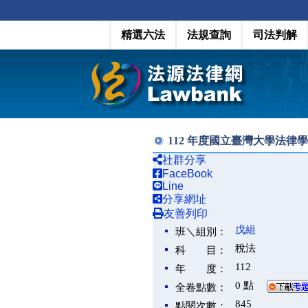
精選六法
法規查詢
司法判解
112 年度國立臺灣大學法律
社群分享
FaceBook
Line
分享網址
友善列印
戊組
班＼組別：
稅法
科 目：
112
年 度：
0 點
全卷點數：
845
點閱次數：