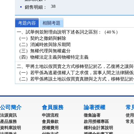
38
銷售明細：
考題內容
相關考題
一、試舉例並附理由說明下述各詞之區別：（40％）
（一）契約之撤銷與解除
（二）消滅時效與除斥期間
（三）無權代理與無權處分
（四）物權法定主義與物權特定主義
二、甲將土地以假買賣之方式移轉登記於乙，乙復將之讓與
（一）若甲係為逃避債權人丁之求償，當事人間之法律關係
（二）若甲係將該土地以假買賣真贈與之方式，移轉登記於
公司簡介
會員服務
論著授權
常
法源資訊
申請流程
徵集論著
使用
產品服務
會員條款
啟用授權專區
常見
資料庫說明
授權費用
權利金計算說明