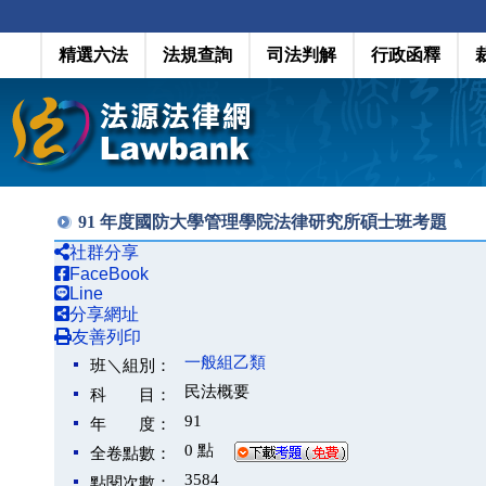
精選六法
法規查詢
司法判解
行政函釋
91 年度國防大學管理學院法律研究所碩士班考題
社群分享
FaceBook
Line
分享網址
友善列印
一般組乙類
班＼組別：
民法概要
科 目：
91
年 度：
0 點
全卷點數：
3584
點閱次數：