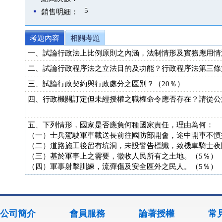
5
銷售明細：
考題內容
相關考題
一、試論行政法上比例原則之內涵，法制情形及實務應用情
二、試論行政程序法之立法目的及功能？行政程序法第三條
三、試論行政契約與行政處分之區別？（20％）
四、行政機關訂定但未經授權之職權命令應否存在？請從公
五、下列情形，國家是否應負何種國家責任，理由為何：
（一）士兵駕駛軍車載送長前往國防部開會，途中開車不慎
（二）道路施工後留有坑洞，未設警告標識，致機車騎士夜
（三）基於軍事上之需要，徵收人民所有之土地。（5％）
（四）軍事射擊訓練，流彈傷及安全區外之民人。（5％）
公司簡介
會員服務
論著授權
常