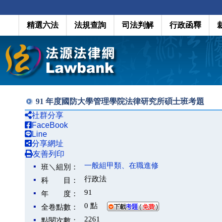
精選六法
法規查詢
司法判解
行政函釋
91 年度國防大學管理學院法律研究所碩士班考題
社群分享
FaceBook
Line
分享網址
友善列印
一般組甲類、在職進修
班＼組別：
行政法
科 目：
91
年 度：
0 點
全卷點數：
2261
點閱次數：