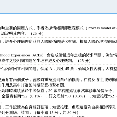
因應方式，學者依據情緒調節歷程模式（Process model of emotio
請說明其內容。（25 分）
康，許多心理病理症狀與人際關係的變化有關。根據人際心理治療學
ildhood Experiences, ACEs） 會造成個體成年之後的諸多問
成年之後相關問題的生理神經及心理機制。（25 分）
估內容回答相關問題。個案 A，男性 45 歲，偷竊女性內褲，因有
已婚育有兩個孩子，會談時重複提到自己的懊悔，在提及過往用安非
副作用及高中打群架時腦部受撞擊有關。
高職時成績落於中等位置，20 歲左右開始從事汽車修車師傅至今。
全量表智商=52（0.1%） ，語文理解=59（0.3%） ，知覺推理=52（
）。
著，工作記憶為自身相對強項，知覺推理、處理速度為自身相對弱項
分測驗。請問：（每小題 15 分，共 30 分）