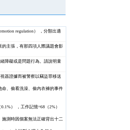
n regulation） ，分類出適
派的主張，有那四項人際議題會影
題，例如情緒障礙或是問題行為。請說明童
監視器證據而被警察以竊盜罪移送
他命、偷看洗澡、偷內衣褲的事件
0.1%） ，工作記憶=68（2%）
。施測時因個案無法正確背出十二