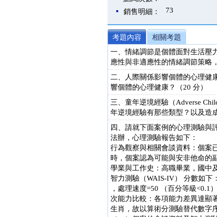
73
銷售明細：
考題內容
相關考題
一、情緒調節是個體面對生活壓力時重要的
應性與非適應性的情緒調節策略，
二、人際關係影響個體的心理健
響個體的心理健康？（20 分）
三、童年逆境經驗（Adverse Ch
年逆境經驗有那些類型？以及造成
四、請就下面案例的心理測驗與評
法辦，心理測驗報告如下：
行為觀察與相關會談資料：個案
時，個案認為可能與安非他命的
學業與工作史：高職畢業，國中及
智力測驗（WAIS-IV） 分數如下：
，處理速度=50 （百分等級<0.1
次能力比較：各項能力差異達顯
生肖，故以算術分測驗替代數字序列