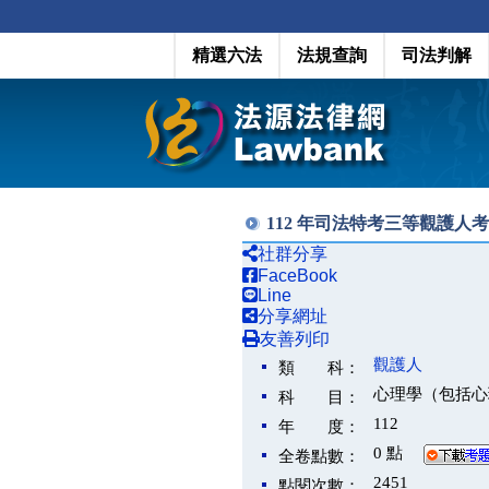
精選六法
法規查詢
司法判解
112 年司法特考三等觀護人
社群分享
FaceBook
Line
分享網址
友善列印
觀護人
類 科：
心理學（包括心
科 目：
112
年 度：
0 點
全卷點數：
2451
點閱次數：