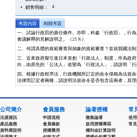
4
銷售明細：
考題內容
相關考題
一、試論行政罰的責任條件。亦即，科處「行政罰」，行為
會議解釋的見解說明之。（25％）
二、何謂具體的規範審查與抽象的規範審查？並就我國法制
三、近來政府擬引進日本首創「行政法人」制度，作為政府
向，由原先的「公法人」改變為「行政法人」，請說明「行
四、根據行政程序法，行政機關所訂定的命令僅稱為法規命
法律而訂定者兩種，請說明法規命令是否包含這兩者，其理
公司簡介
會員服務
論著授權
常
法源資訊
申請流程
徵集論著
使用
產品服務
會員條款
啟用授權專區
常見
資料庫說明
授權費用
權利金計算說明
法源徵才
付款方式
授權合約書下載