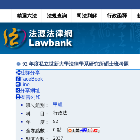
精選六法
法規查詢
司法判解
行政函釋
92 年度私立世新大學法律學系研究所碩士班考題
社群分享
FaceBook
Line
分享網址
友善列印
甲組
班＼組別：
行政法
科 目：
92
年 度：
0 點
全卷點數：
2037
點閱次數：