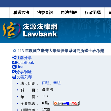
精選六法
法規查詢
司法判解
行政函釋
113 年度國立臺灣大學法律學系研究所碩士班考題
社群分享
FaceBook
Line
分享網址
友善列印
丙組
、
辛組
班＼組別：
商事法
科 目：
113
年 度：
0 點
全卷點數：
1735
點閱次數：