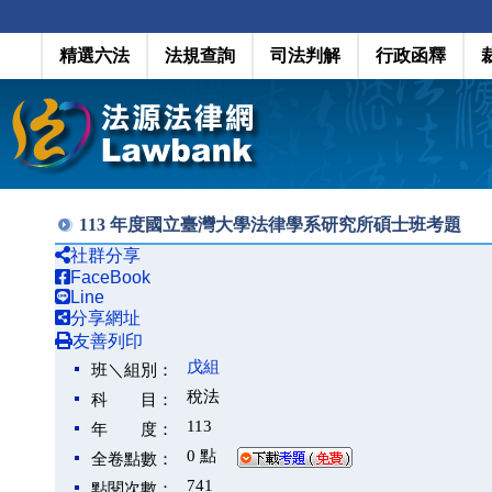
精選六法
法規查詢
司法判解
行政函釋
113 年度國立臺灣大學法律學系研究所碩士班考題
社群分享
FaceBook
Line
分享網址
友善列印
戊組
班＼組別：
稅法
科 目：
113
年 度：
0 點
全卷點數：
741
點閱次數：