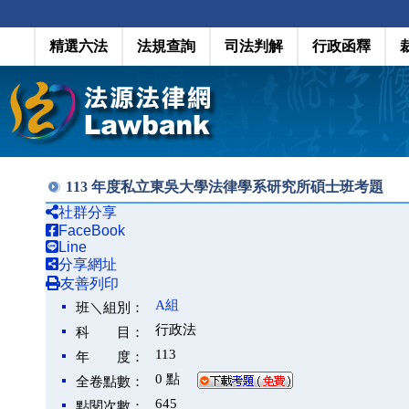
精選六法
法規查詢
司法判解
行政函釋
113 年度私立東吳大學法律學系研究所碩士班考題
社群分享
FaceBook
Line
分享網址
友善列印
A組
班＼組別：
行政法
科 目：
113
年 度：
0 點
全卷點數：
645
點閱次數：