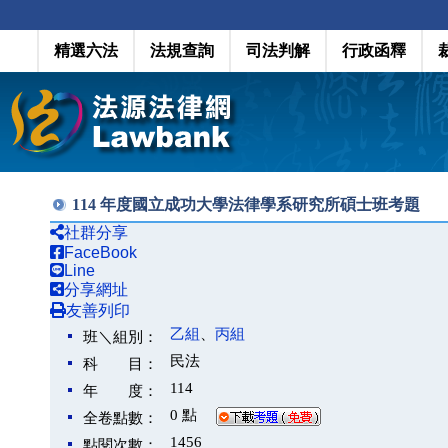
精選六法
法規查詢
司法判解
行政函釋
114 年度國立成功大學法律學系研究所碩士班考題
社群分享
FaceBook
Line
分享網址
友善列印
乙組
、
丙組
班＼組別：
民法
科 目：
114
年 度：
0 點
全卷點數：
1456
點閱次數：