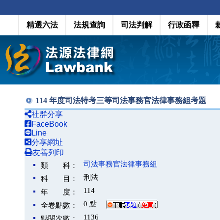
精選六法
法規查詢
司法判解
行政函釋
114 年度司法特考三等司法事務官法律事務組考題
社群分享
FaceBook
Line
分享網址
友善列印
司法事務官法律事務組
類 科：
刑法
科 目：
114
年 度：
0 點
全卷點數：
1136
點閱次數：