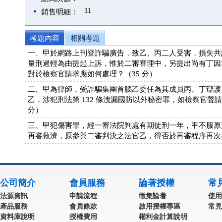
11
銷售明細：
考題內容
相關考題
一、甲於網路上刊登詐騙廣告，致乙、丙二人受害，損失共計
量刑過輕為由提起上訴，惟於二審審理中，另提出尚有丁因
對於檢察官請求應如何處理？（35 分）
二、甲為律師，受詐騙集團首腦乙委任為其成員丙、丁辯護
乙，涉犯刑法第 132 條洩漏國防以外秘密罪，如檢察官
分）
三、甲犯傷害罪，經一審法院判處有期徒刑一年，甲不服原
再審救濟，原參與二審判決之法官乙，得否於再審程序再次參
公司簡介
會員服務
論著授權
常
法源資訊
申請流程
徵集論著
使用
產品服務
會員條款
啟用授權專區
常見
資料庫說明
授權費用
權利金計算說明