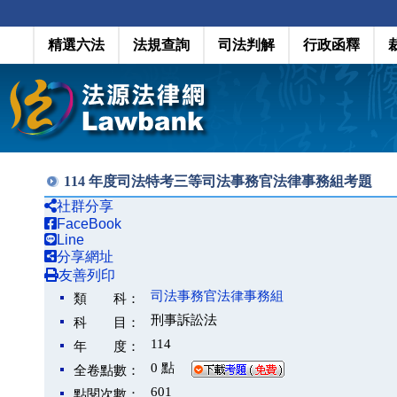
精選六法
法規查詢
司法判解
行政函釋
114 年度司法特考三等司法事務官法律事務組考題
社群分享
FaceBook
Line
分享網址
友善列印
司法事務官法律事務組
類 科：
刑事訴訟法
科 目：
114
年 度：
0 點
全卷點數：
601
點閱次數：