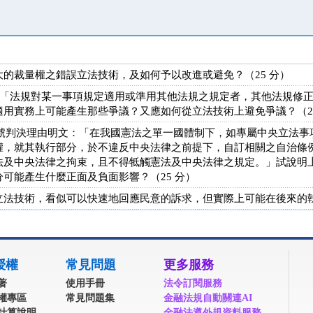
的裁量權之錯誤立法技術，及如何予以改進或避免？（25 分）
規定「法規對某一事項規定適用或準用其他法規之規定者，其他法規修
用實務上可能產生那些爭議？又應如何從立法技術上避免爭議？（25
第 6 號判決理由明文：「在我國憲法之單一國體制下，如專屬中央立法
權，就其執行部分，於不違反中央法律之前提下，自訂相關之自治條
法及中央法律之拘束，且不得牴觸憲法及中央法律之規定。」試說明
可能產生什麼正面及負面影響？（25 分）
法技術，看似可以快速地回應民意的訴求，但實際上可能在後來的執
授權
常見問題
更多服務
著
使用手冊
法令訂閱服務
權專區
常見問題集
金融法規自動關連AI
計算說明
金融法遵外規資料服務