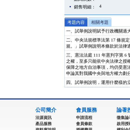
4
銷售明細：
考題內容
相關考題
一、試舉例說明賦予行政機關過大
二、中央法規標準法第 17 條
規。」試舉例說明本條款於法律適
三、憲法法庭 111 年憲判字
之權，至多只能依中央法律之授
保障之地方自治事項，均仍受憲
申論其對我國中央與地方權力劃分
四、試舉例說明，運用什麼樣的立
:::
公司簡介
會員服務
論著
法源資訊
申請流程
徵集論
產品服務
會員條款
啟用授
資料庫說明
授權費用
權利金