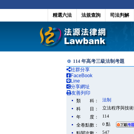
精選六法
法規查詢
司法判解
114 年高考三級法制考題
社群分享
FaceBook
Line
分享網址
友善列印
法制
類 科：
立法程序與技術
科 目：
114
年 度：
0 點
全卷點數：
547
點閱次數：