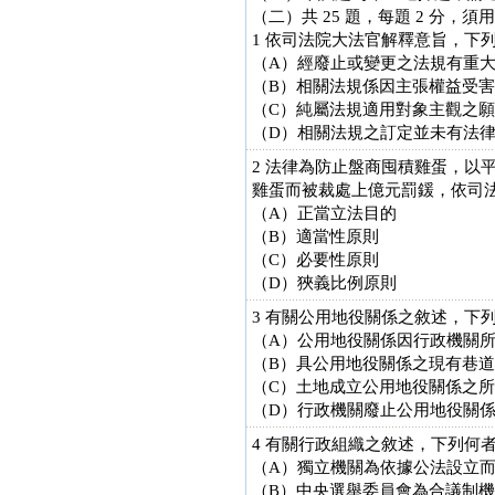
（二）共 25 題，每題 2 分
1 依司法院大法官解釋意旨，下
（A）經廢止或變更之法規有重
（B）相關法規係因主張權益受
（C）純屬法規適用對象主觀之
（D）相關法規之訂定並未有法
2 法律為防止盤商囤積雞蛋，以
雞蛋而被裁處上億元罰鍰，依司
（A）正當立法目的
（B）適當性原則
（C）必要性原則
（D）狹義比例原則
3 有關公用地役關係之敘述，下
（A）公用地役關係因行政機關
（B）具公用地役關係之現有巷
（C）土地成立公用地役關係之
（D）行政機關廢止公用地役關
4 有關行政組織之敘述，下列何
（A）獨立機關為依據公法設立
（B）中央選舉委員會為合議制