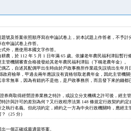
題題號及答案依照順序寫在申論試卷上，於本試題上作答者，不予計
筆在申論試卷上作答。
公式外，應使用本國文字作答。
，於 112 年 5 月 1 日年滿 65 歲。依據老年農民福利津貼暫行
經主管機關審查合格後發給其老年農民福利津貼（下稱老農年金）。
導甲的配偶乙，自述其配偶甲出生時由於戶政事務所作業疏失誤填出生年月日，甲將
向縣政府檢舉，甲過去兩年應該沒有資格領取老農年金，因此主管機
其非常無辜，因為有錯的不是他，是戶政事務所，而且發下來的錢都
：「證券商取得經營證券業務之特許，或設立分支機構之許可後，經主
特許與許可的差別為何？又行政程序法第 148 條規定行政契約約
行之執行名義。但此項約定，締約之一方為中央行政機關時，應經主
？（25 分）
選出一個正確或最適當答案。