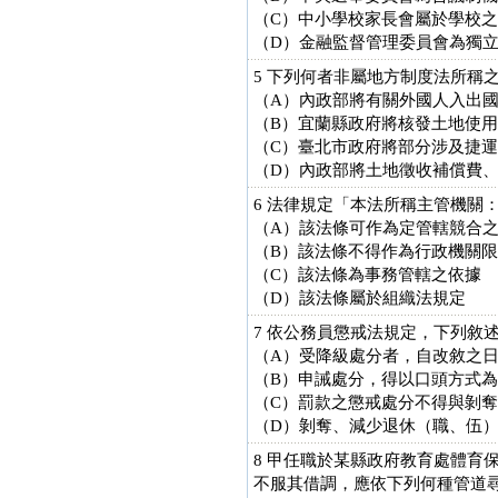
（C）中小學校家長會屬於學校
（D）金融監督管理委員會為獨
5 下列何者非屬地方制度法所稱
（A）內政部將有關外國人入出
（B）宜蘭縣政府將核發土地使
（C）臺北市政府將部分涉及捷
（D）內政部將土地徵收補償費
6 法律規定「本法所稱主管機關
（A）該法條可作為定管轄競合
（B）該法條不得作為行政機關
（C）該法條為事務管轄之依據
（D）該法條屬於組織法規定
7 依公務員懲戒法規定，下列敘
（A）受降級處分者，自改敘之日
（B）申誡處分，得以口頭方式
（C）罰款之懲戒處分不得與剝
（D）剝奪、減少退休（職、伍
8 甲任職於某縣政府教育處體育
不服其借調，應依下列何種管道