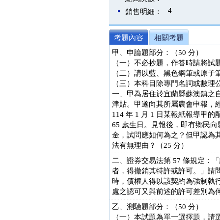
4
銷售明細：
考題內容
相關考題
甲、申論題部分：（50 分）
（一）不必抄題，作答時請將試
（二）請以藍、黑色鋼筆或原子
（三）本科目除專門名詞或數理
一、甲為居住於宜蘭縣蘇澳鎮之自耕農
津貼。甲遂向其所屬農會申報，
114 年 1 月 1 日某報紙報
65 歲生日。見報後，即有鄉民
金，試問應如何為之？但甲認為
法有無理由？（25 分）
二、證券交易法第 57 條規定
者，得撤銷其特許或許可。」請問
時，債權人得以該契約為強制執
處之認可又與前述的許可差別為何
乙、測驗題部分：（50 分）
（一）本試題為單一選擇題，請