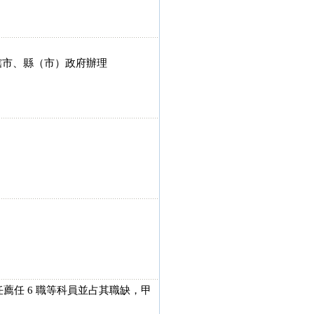
轄市、縣（市）政府辦理
薦任 6 職等科員並占其職缺，甲