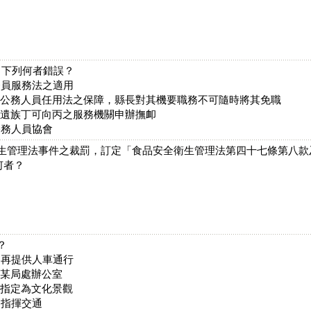
，下列何者錯誤？
務員服務法之適用
受公務人員任用法之保障，縣長對其機要職務不可隨時將其免職
其遺族丁可向丙之服務機關申辦撫卹
公務人員協會
衛生管理法事件之裁罰，訂定「食品安全衛生管理法第四十七條第八
何者？
？
不再提供人車通行
府某局處辦公室
村指定為文化景觀
之指揮交通