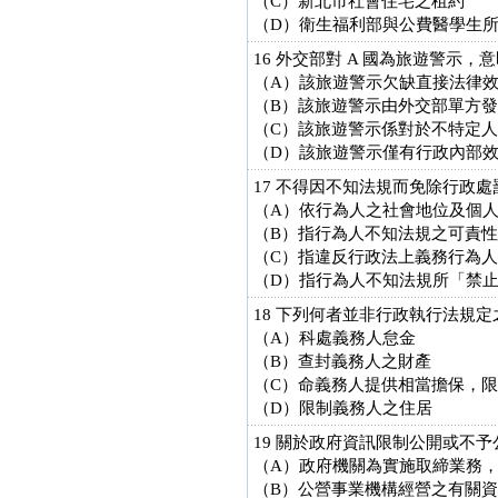
（C）新北市社會住宅之租約
（D）衛生福利部與公費醫學生
16 外交部對 A 國為旅遊警
（A）該旅遊警示欠缺直接法律
（B）該旅遊警示由外交部單方
（C）該旅遊警示係對於不特定
（D）該旅遊警示僅有行政內部
17 不得因不知法規而免除行政
（A）依行為人之社會地位及個
（B）指行為人不知法規之可責
（C）指違反行政法上義務行為
（D）指行為人不知法規所「禁
18 下列何者並非行政執行法規
（A）科處義務人怠金
（B）查封義務人之財產
（C）命義務人提供相當擔保，
（D）限制義務人之住居
19 關於政府資訊限制公開或不
（A）政府機關為實施取締業務
（B）公營事業機構經營之有關