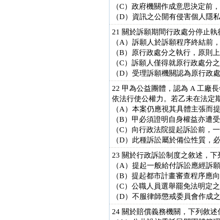
（C）政府機關作成意思決定前
（D）資訊之公開有侵害個人隱
21 關於訴願期間行政處分停止
（A）訴願人於訴願程序終結前
（B）原行政處分之執行，原則
（C）訴願人僅得就原行政處分
（D）受理訴願機關認為原行政
22 甲為公益團體，認為 A 
依法行使公權力。若乙未在法定
（A）本案仍應視其具體主張而
（B）甲必須證明自身權益亦遭
（C）向行政法院提起訴訟前，
（D）此種訴訟屬於備位性質，
23 關於行政訴訟制度之敘述，
（A）提起一般給付訴訟應經訴
（B）提起都市計畫審查程序應
（C）公職人員選舉罷免法明定
（D）不服律師懲戒委員會作成
24 關於賠償義務機關，下列敘