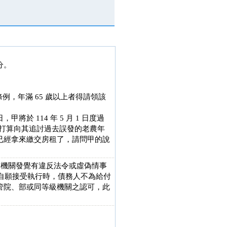
分。
條例，年滿 65 歲以上者得請領該
於 114 年 5 月 1 日度過
關打算向其追討過去誤發的老農年
已經拿來繳交房租了，請問甲的說
管機關發覺有違反法令或虛偽情事
定自願接受執行時，債務人不為給付
管院、部或同等級機關之認可，此