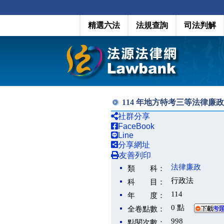
精選六法
法規查詢
司法判解
114 年地方特考三等法律廉
社群分享
FaceBook
Line
分享網址
友善列印
法律廉政
類 科：
行政法
科 目：
114
年 度：
0 點
全卷點數：
998
點閱次數：