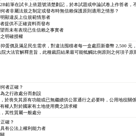
，須用2B鉛筆在試卡上依題號清楚劃記，於本試題或申論試卷上作答者，
列何者非屬法規之制定或發布時無信賴保護原則適用之情形？
大明顯違反上位規範情形者
害者提供不正確資料而發布
願望而未有表現已生信賴之事實者
律之明確授權
平抑蛋價及滿足民生需求，對違法囤積者每一盒處罰新臺幣 2,500 
法院大法官解釋意旨，此種裁罰結果最可能牴觸比例原則之何項子原
列何者正確？
所為之行政處分而創設
道，於喪失其原有功能或已無繼續供公眾通行之必要時，公用地役關
所有權人對於國家有土地使用費之請求權
係，其性質屬一般處分
者正確？
而具有公法上權利能力者
機關