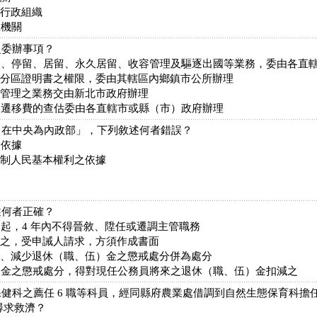
之行政組織
立機關
之委辦事項？
國、停留、居留、永久居留、收容管理及驅逐出國等業務，委由各直
用分區證明書之權限，委由其轄區內鄉鎮市公所辦理
運管理之業務交由新北市政府辦理
、遷移費的查估委由各直轄市或縣（市）政府辦理
：在中央為內政部」，下列敘述何者錯誤？
之依據
限制人民基本權利之依據
述何者正確？
起，4 年內不得晉敘、陞任或遷調主管職務
為之，受申誡人請求，方須作成書面
奪、減少退休（職、伍）金之懲戒處分併為處分
）金之懲戒處分，得對現任公務員將來之退休（職、伍）金扣減之
保健科之薦任 6 職等科員，經同縣府農業處借調到自然生態保育科擔任
尋求救濟？