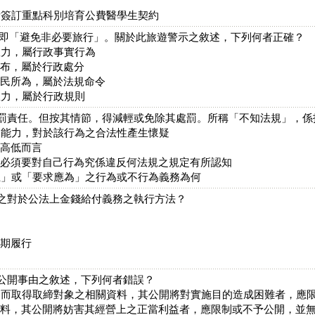
所簽訂重點科別培育公費醫學生契約
示，意即「避免非必要旅行」。關於此旅遊警示之敘述，下列何者正確？
效力，屬行政事實行為
發布，屬於行政處分
人民所為，屬於法規命令
效力，屬於行政規則
處罰責任。但按其情節，得減輕或免除其處罰。所稱「不知法規」，係
人能力，對於該行為之合法性產生懷疑
性高低而言
人必須要對自己行為究係違反何法規之規定有所認知
止」或「要求應為」之行為或不行為義務為何
定之對於公法上金錢給付義務之執行方法？
限期履行
予公開事由之敘述，下列何者錯誤？
，而取得取締對象之相關資料，其公開將對實施目的造成困難者，應
資料，其公開將妨害其經營上之正當利益者，應限制或不予公開，並