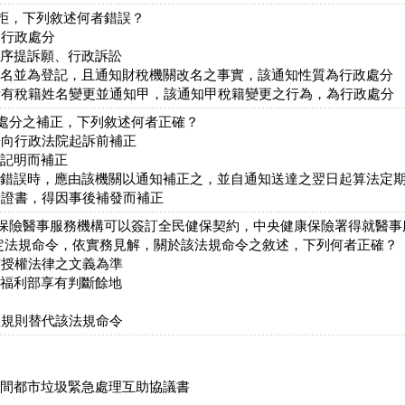
遭拒，下列敘述何者錯誤？
為行政處分
循序提訴願、行政訴訟
改名並為登記，且通知財稅機關改名之事實，該通知性質為行政處分
所有稅籍姓名變更並通知甲，該通知甲稅籍變更之行為，為行政處分
政處分之補正，下列敘述何者正確？
於向行政法院起訴前補正
後記明而補正
有錯誤時，應由該機關以通知補正之，並自通知送達之翌日起算法定
予證書，得因事後補發而補正
與保險醫事服務機構可以簽訂全民健保契約，中央健康保險署得就醫
定法規命令，依實務見解，關於該法規命令之敘述，下列何者正確？
該授權法律之文義為準
生福利部享有判斷餘地
政規則替代該法規命令
域間都市垃圾緊急處理互助協議書