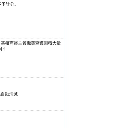
不予計分。
元，某盤商經主管機關查獲囤積大量
則？
係自動消滅