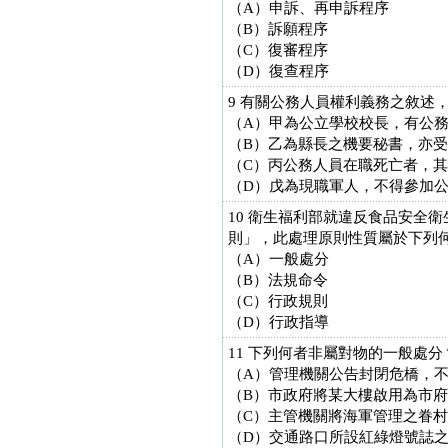
（A）申訴、再申訴程序
（B）訴願程序
（C）復審程序
（D）復查程序
9 有關公務人員權利義務之敘述
（A）甲為公立學校校長，有公
（B）乙為縣長之機要秘書，亦
（C）丙公務人員在職死亡者，
（D）戊為現職軍人，不得參加
10 衛生福利部就違反食品安全
則」，此處理原則性質屬於下列
（A）一般處分
（B）法規命令
（C）行政規則
（D）行政指導
11 下列何者非屬對物的一般處分
（A）管理機關公告封閉危橋，
（B）市政府將某大樓啟用為市
（C）主管機關將海軍管理之眷
（D）交通路口所設紅綠燈號誌