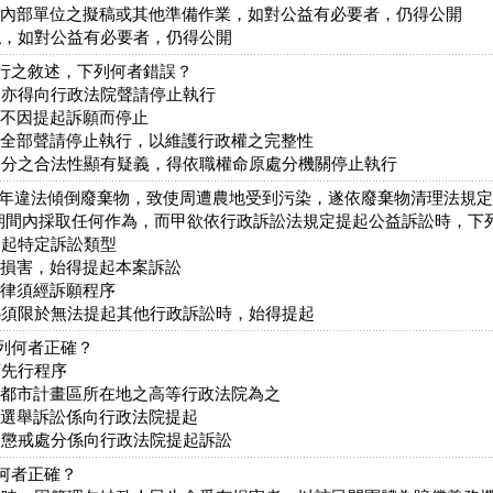
，內部單位之擬稿或其他準備作業，如對公益有必要者，仍得公開
私，如對公益有必要者，仍得公開
執行之敘述，下列何者錯誤？
，亦得向行政法院聲請停止執行
上不因提起訴願而停止
之全部聲請停止執行，以維護行政權之完整性
處分之合法性顯有疑義，得依職權命原處分機關停止執行
工廠長年違法傾倒廢棄物，致使周遭農地受到污染，遂依廢棄物清理法規
期間內採取任何作為，而甲欲依行政訴訟法規定提起公益訴訟時，下
提起特定訴訟類型
受損害，始得提起本案訴訟
一律須經訴願程序
必須限於無法提起其他行政訴訟時，始得提起
下列何者正確？
願先行程序
向都市計畫區所在地之高等行政法院為之
之選舉訴訟係向行政法院提起
之懲戒處分係向行政法院提起訴訟
述何者正確？