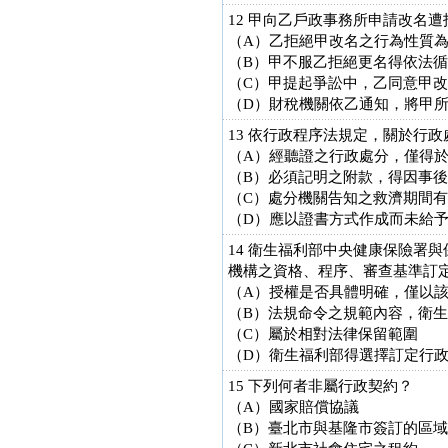
12 甲向乙戶政事務所申請改名
（A）乙拒絕甲改名之行為性質
（B）甲不服乙拒絕更名得依法
（C）甲提起爭訟中，乙同意甲
（D）財稅機關依乙通知，將甲
13 依行政程序法規定，關於行
（A）經聽證之行政處分，僅得
（B）必須記明之附款，得因事
（C）處分機關告知之救濟期間
（D）應以證書方式作成而未給
14 衛生福利部中央健康保險署
機構之資格、程序、審查基準訂
（A）授權是否具體明確，僅以
（B）法規命令之規範內容，衛
（C）屬於相對法律保留範圍
（D）衛生福利部得選擇訂定行
15 下列何者非屬行政契約？
（A）國家賠償協議
（B）臺北市與基隆市簽訂的區