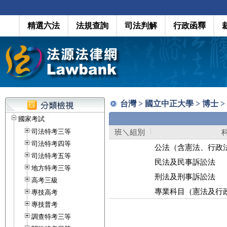
精選六法
法規查詢
司法判解
行政函釋
台灣 > 國立中正大學 > 博士 
國家考試
司法特考三等
班＼組別
司法特考四等
公法（含憲法、行政
司法特考五等
民法及民事訴訟法
地方特考三等
刑法及刑事訴訟法
高考三級
專業科目（憲法及行
專技高考
專技普考
調查特考三等