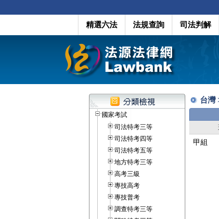
精選六法
法規查詢
司法判解
台灣 
國家考試
司法特考三等
司法特考四等
甲組
司法特考五等
地方特考三等
高考三級
專技高考
專技普考
調查特考三等