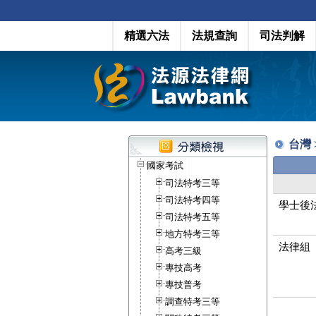
精選六法
法規查詢
司法判解
台灣 
國家考試
司法特考三等
司法特考四等
學士後
司法特考五等
地方特考三等
法律組
高考三級
專技高考
專技普考
調查特考三等