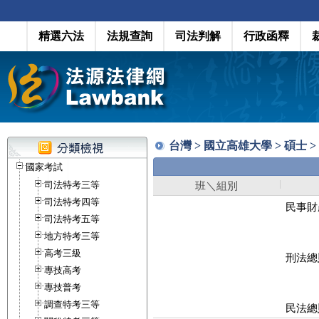
精選六法
法規查詢
司法判解
行政函釋
台灣 > 國立高雄大學 > 碩士 
國家考試
司法特考三等
班＼組別
司法特考四等
民事財
司法特考五等
地方特考三等
高考三級
刑法總
專技高考
專技普考
調查特考三等
民法總