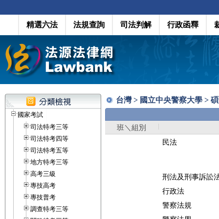
精選六法
法規查詢
司法判解
行政函釋
台灣 > 國立中央警察大學 > 
國家考試
司法特考三等
班＼組別
司法特考四等
民法
司法特考五等
地方特考三等
高考三級
刑法及刑事訴訟
專技高考
行政法
專技普考
警察法規
調查特考三等