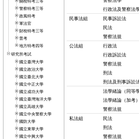
警察法學
關稅特考三等
警察特考三等
行政法及警察法
政風特考
民事法組
民事訴訟法
軍法官
民法
財稅特考三等
警察法規
普考
公法組
行政法
地方特考四等
研究所考試
行政訴訟法
國立臺灣大學
警察法規
國立政治大學
刑法
國立臺北大學
刑法及刑事訴訟
國立中正大學
法學緒論（同等
國立成功大學
國立臺灣海洋大學
法學緒論（加考
國立高雄大學
警察法規
國立中央警察大學
私法組
民法
國防大學
刑法
國立東華大學
警察法規
國立中興大學