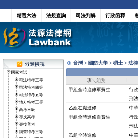
精選六法
法規查詢
司法判解
行政函釋
台灣 > 國防大學 > 碩士 > 
國家考試
司法特考三等
班＼組別
司法特考四等
甲組全時進修軍費生
行
司法特考五等
刑
地方特考三等
乙組在職進修
中
高考三級
甲組全時進修自費生
行
專技高考
專技普考
刑
調查特考三等
乙組全時進修
中