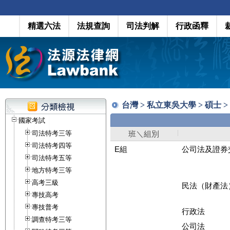
精選六法
法規查詢
司法判解
行政函釋
台灣 > 私立東吳大學 > 碩士 
國家考試
司法特考三等
班＼組別
司法特考四等
E組
公司法及證券
司法特考五等
地方特考三等
高考三級
民法（財產法
專技高考
專技普考
行政法
調查特考三等
公司法