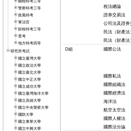
關稅特考三等
稅法總論
警察特考三等
證券交易法
政風特考
軍法官
公司法及證券
財稅特考三等
民法（財產法
普考
民法（財產法
地方特考四等
D組
國際公法
研究所考試
國立臺灣大學
國立政治大學
國立臺北大學
國際私法
國立中正大學
國際組織法
國立成功大學
國際經濟法
國立臺灣海洋大學
國立高雄大學
海洋法
國立中央警察大學
航空太空法
國防大學
國際人權法
國立東華大學
國際法分論
國立中興大學