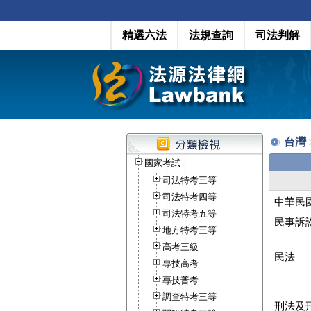
精選六法
法規查詢
司法判解
台灣 
國家考試
司法特考三等
司法特考四等
中華民
司法特考五等
民事訴
地方特考三等
高考三級
民法
專技高考
專技普考
調查特考三等
刑法及