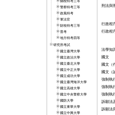
關稅特考三等
刑法與
警察特考三等
政風特考
軍法官
行政程
財稅特考三等
行政程
普考
地方特考四等
研究所考試
法學知
國立臺灣大學
國文
國立政治大學
國立臺北大學
國文（
國立中正大學
國文（
國立成功大學
強制執
國立臺灣海洋大學
強制執
國立高雄大學
強制執
國立中央警察大學
國防大學
訴願法
國立東華大學
訴願法
國立中興大學