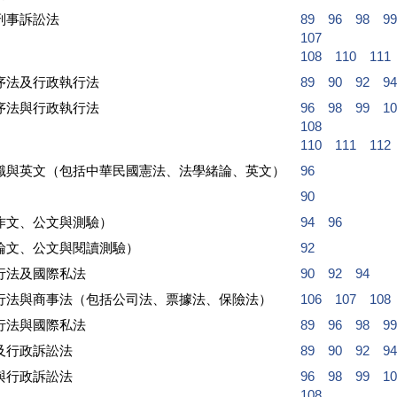
刑事訴訟法
89
96
98
99
107
108
110
111
序法及行政執行法
89
90
92
94
序法與行政執行法
96
98
99
10
108
110
111
112
識與英文（包括中華民國憲法、法學緒論、英文）
96
90
作文、公文與測驗）
94
96
論文、公文與閱讀測驗）
92
行法及國際私法
90
92
94
行法與商事法（包括公司法、票據法、保險法）
106
107
108
行法與國際私法
89
96
98
99
及行政訴訟法
89
90
92
94
與行政訴訟法
96
98
99
10
108