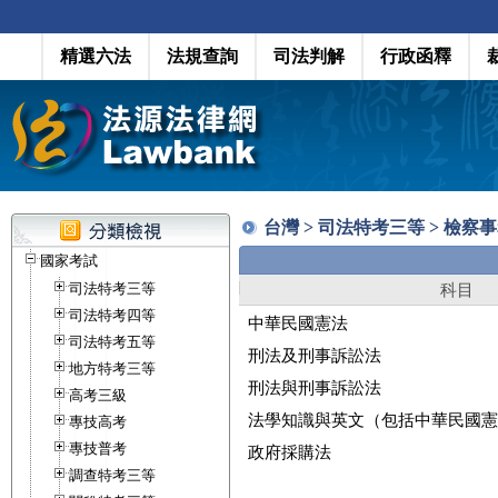
精選六法
法規查詢
司法判解
行政函釋
台灣 > 司法特考三等 > 檢
國家考試
司法特考三等
科目
司法特考四等
中華民國憲法
司法特考五等
刑法及刑事訴訟法
地方特考三等
刑法與刑事訴訟法
高考三級
法學知識與英文（包括中華民國憲
專技高考
專技普考
政府採購法
調查特考三等