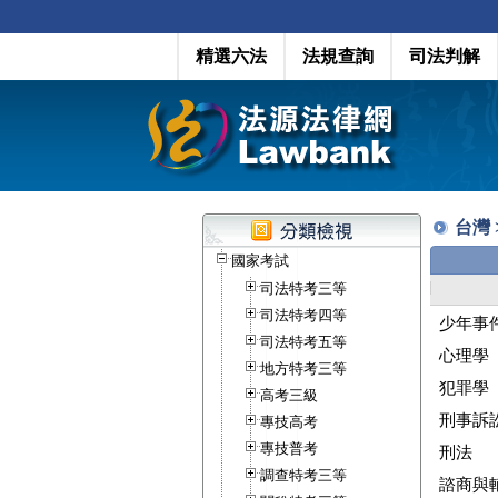
精選六法
法規查詢
司法判解
台灣
國家考試
司法特考三等
司法特考四等
少年事
司法特考五等
心理學
地方特考三等
犯罪學
高考三級
刑事訴
專技高考
專技普考
刑法
調查特考三等
諮商與