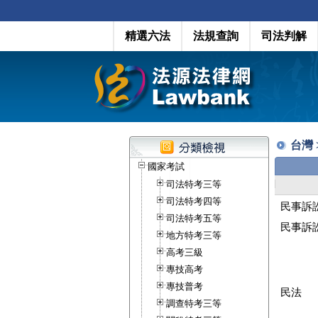
精選六法
法規查詢
司法判解
台灣 
國家考試
司法特考三等
司法特考四等
民事訴
司法特考五等
民事訴
地方特考三等
高考三級
專技高考
專技普考
民法
調查特考三等