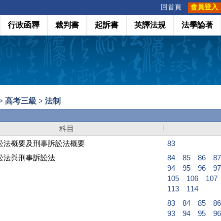
:::
回首頁
會員登入
行政函釋
裁判書
起訴書
英譯法規
法學論著
> 高考三級 > 法制
科目
訟法概要及刑事訴訟法概要
83
訟法與刑事訴訟法
84
85
86
87
94
95
96
97
105
106
107
113
114
83
84
85
86
93
94
95
96