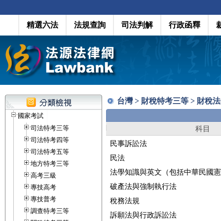
精選六法
法規查詢
司法判解
行政函釋
台灣 > 財稅特考三等 > 財稅
國家考試
司法特考三等
科目
司法特考四等
民事訴訟法
司法特考五等
民法
地方特考三等
法學知識與英文（包括中華民國憲
高考三級
破產法與強制執行法
專技高考
專技普考
稅務法規
調查特考三等
訴願法與行政訴訟法