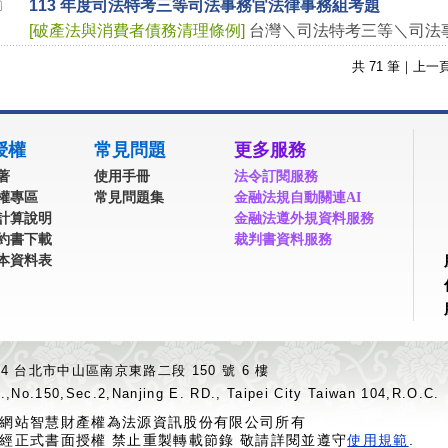
113 年度司法特考三等司法事務官法律事務組考題
[
破產法與消費者債務清理條例
]
台灣＼司法特考三等＼司法
共
71
筆｜
上一
授權
常見問題
更多服務
著
使用手冊
法令訂閱服務
權專區
常見問題集
金融法規自動關連AI
計算說明
金融法遵外規資料服務
約書下載
裁判書資料服務
本資料表
04 台北市中山區南京東路二段 150 號 6 樓
.,No.150,Sec.2,Nanjing E. RD., Taipei City Taiwan 104,R.O.C.
網站智慧財產權為法源資訊股份有限公司所有
經正式書面授權 禁止重製轉載節錄 敬請詳閱並遵守
使用規範
.