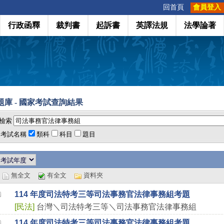
:::
回首頁
會員登入
行政函釋
裁判書
起訴書
英譯法規
法學論著
庫 -
國家考試
查詢結果
檢索
考試名稱
類科
科目
題目
選
無全文
有全文
資料夾
114 年度司法特考三等司法事務官法律事務組考題
[
民法
]
台灣＼司法特考三等＼司法事務官法律事務組
114 年度司法特考三等司法事務官法律事務組考題