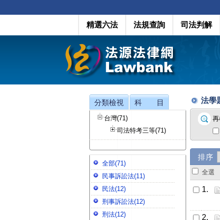
精選六法
法規查詢
司法判解
法學題
分類檢視
科 目
台灣(71)
再
司法特考三等(71)
排序
全部(71)
全
民事訴訟法(11)
民法(12)
1.
刑事訴訟法(12)
刑法(12)
2.