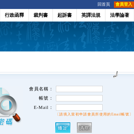
:::
回首頁
會員登入
行政函釋
裁判書
起訴書
英譯法規
法學論著
會員名稱：
帳號：
E-Mail：
〔請填入當初申請會員所使用的Email帳號〕