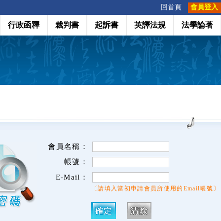
:::
回首頁
會員登入
行政函釋
裁判書
起訴書
英譯法規
法學論著
會員名稱：
帳號：
E-Mail：
〔請填入當初申請會員所使用的Email帳號〕