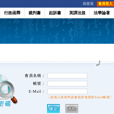
:::
回首頁
會員登入
行政函釋
裁判書
起訴書
英譯法規
法學論著
會員名稱：
帳號：
E-Mail：
〔請填入當初申請會員所使用的Email帳號〕